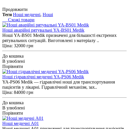
Продовжити
Теги
Ноші медичні
,
Ноші
Схожі товари
Ноші аварійні рятувальні YA-BS01 Medik
Ноші YA-BS01 Medik призначені для більшості екстрених
рятувальних ситуацій. Виготовлені з матеріалу ..
Ціна: 32000 грн
До кошика
В улюблені
Порівняти
Ноші гідравлічні медичні YA-PS06 Medik
YA-PS06 Medik — гідравлічні ноші для транспортування
пацієнтів у лікарні. Гідравлічний механізм, зах..
Ціна: 84000 грн
До кошика
В улюблені
Порівняти
Ноші медичні A01
Ноші медичні A01 призначені для транспортування пацієнтів