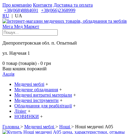
Про компанію
Контакти
Доставка та оплата
+38(068)8884691
+38(066)2368999
RU
|
UA
Днепропетровская обл. п. Опытный
ул. Научная 1
0 товар (товарів) - 0 грн
Ваш кошик порожній
Акція
Медичні меблі
+
Медичне обладнання
+
Медичні витратні матеріали
+
Медичні інструменти
+
Обладнання для реабілітації
+
Лізінг
+
НОВИНКИ
+
Головна
>
Медичні меблі
>
Ноші
> Ноші медичні A05