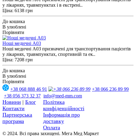
у лікарнях, травмпунктах і в екстрені..
Ціна: 6138 грн
До кошика
В улюблені
Порівняти
Ноші медичні A03
Ноші медичні A03 призначені для транспортування пацієнтів
у лікарнях, травмпунктах, спортивній та ек..
Ціна: 7208 грн
До кошика
В улюблені
Порівняти
+38 068 888 46 91
+38 066 236 89 99
+38 056 373 32 37
info@med-mm.com
Новини
|
Блог
Політика
Контакти
конфіденційності
Партнерська
Інформація про
програма
доставку
Оплата
© 2024. Всі права захищені. Мега Мед Маркет