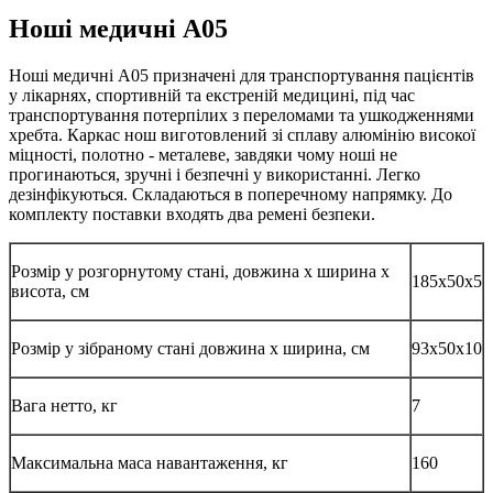
Ноші медичні A05
Ноші медичні A05 призначені для транспортування пацієнтів
у лікарнях, спортивній та екстреній медицині, під час
транспортування потерпілих з переломами та ушкодженнями
хребта. Каркас нош виготовлений зі сплаву алюмінію високої
міцності, полотно - металеве, завдяки чому ноші не
прогинаються, зручні і безпечні у використанні. Легко
дезінфікуються. Складаються в поперечному напрямку. До
комплекту поставки входять два ремені безпеки.
Розмір у розгорнутому стані, довжина х ширина х
185х50х5
висота, см
Розмір у зібраному стані довжина х ширина, см
93х50х10
Вага нетто, кг
7
Максимальна маса навантаження, кг
160