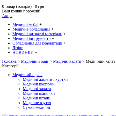
0 товар (товарів) - 0 грн
Ваш кошик порожній
Акція
Медичні меблі
+
Медичне обладнання
+
Медичні витратні матеріали
+
Медичні інструменти
+
Обладнання для реабілітації
+
Лізінг
+
НОВИНКИ
+
Головна
>
Медичний одяг
>
Медичні халати
> Медичний халат 
Категорії
Медичний одяг
-
Медичні жилети і куртки
Медичні костюми
Медичні халати
Медичні шапочки
Медичні штани
Медичне взуття
Сумки медичні