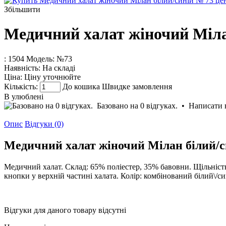
Збільшити
Медичний халат жіночий Міла
: 1504
Модель:
№73
Наявність:
На складі
Ціна:
Ціну уточнюйте
Кількість:
До кошика
Швидке замовлення
В улюблені
Базовано на 0 відгуках.
•
Написати 
Опис
Відгуки (0)
Медичний халат жіночий Мілан білий/с
Медичний халат. Склад: 65% поліестер, 35% бавовни. Щільність 
кнопки у верхній частині халата. Колір: комбінований білий\/си
Відгуки для даного товару відсутні