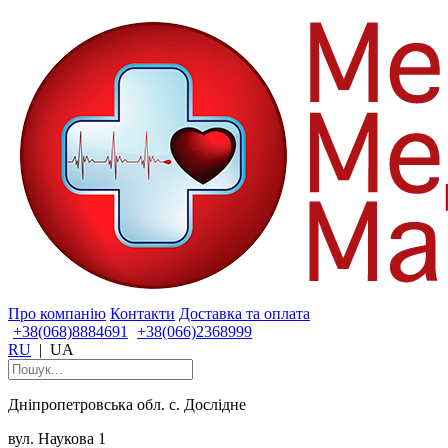
Про компанію
Контакти
Доставка та оплата
+38(068)8884691
+38(066)2368999
RU
|
UA
Дніпропетровська обл. с. Дослідне
вул. Наукова 1