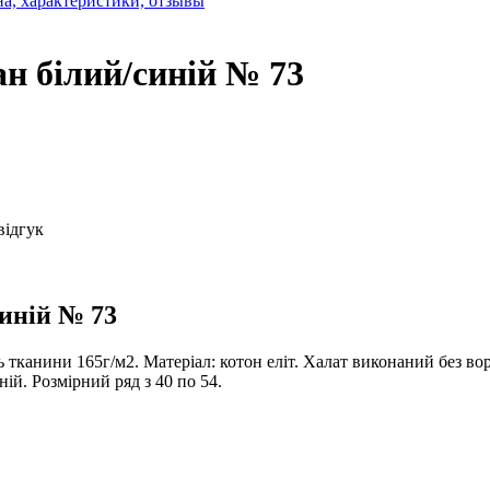
н білий/синій № 73
відгук
иній № 73
тканини 165г/м2. Матеріал: котон еліт. Халат виконаний без воро
ній. Розмірний ряд з 40 по 54.