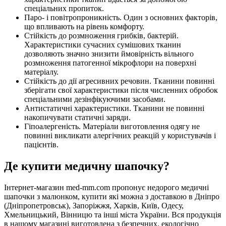
спеціальних пропиток.
Паро- і повітропроникність. Один з основних факторів,
що впливають на рівень комфорту.
Стійкість до розмноження грибків, бактерій.
Характеристики сучасних сумішових тканин
дозволяють значно знизити ймовірність вільного
розмноження патогенної мікрофлори на поверхні
матеріалу.
Стійкість до дії агресивних речовин. Тканини повинні
зберігати свої характеристики після численних обробок
спеціальними дезінфікуючими засобами.
Антистатичні характеристики. Тканини не повинні
накопичувати статичні заряди.
Гіпоалергеність. Матеріали виготовлення одягу не
повинні викликати алергічних реакцій у користувачів і
пацієнтів.
Де купити медичну шапочку?
Інтернет-магазин med-mm.com пропонує недорого медичні
шапочки з малюнком, купити які можна з доставкою в Дніпро
(Дніпропетровськ), Запоріжжя, Харків, Київ, Одесу,
Хмельницький, Вінницю та інші міста України. Вся продукція
в нашому магазині виготовлена з безпечних, екологічно