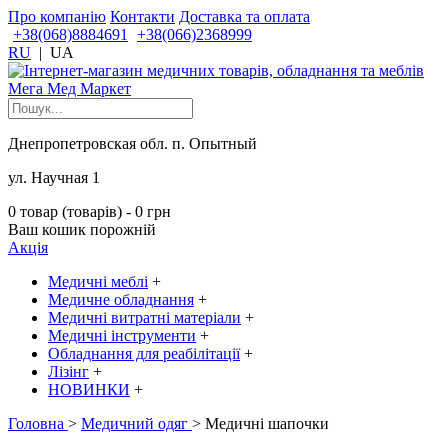
Про компанію
Контакти
Доставка та оплата
+38(068)8884691
+38(066)2368999
RU
|
UA
Днепропетровская обл. п. Опытный
ул. Научная 1
0 товар (товарів) - 0 грн
Ваш кошик порожній
Акція
Медичні меблі
+
Медичне обладнання
+
Медичні витратні матеріали
+
Медичні інструменти
+
Обладнання для реабілітації
+
Лізінг
+
НОВИНКИ
+
Головна
>
Медичний одяг
> Медичні шапочки