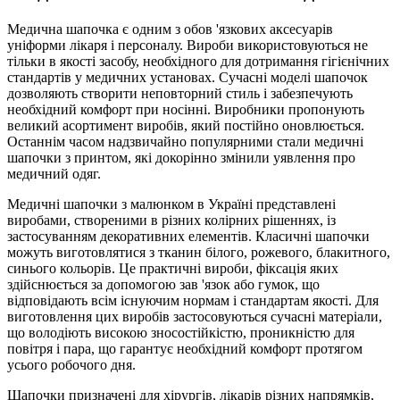
Медична шапочка є одним з обов 'язкових аксесуарів
уніформи лікаря і персоналу. Вироби використовуються не
тільки в якості засобу, необхідного для дотримання гігієнічних
стандартів у медичних установах. Сучасні моделі шапочок
дозволяють створити неповторний стиль і забезпечують
необхідний комфорт при носінні. Виробники пропонують
великий асортимент виробів, який постійно оновлюється.
Останнім часом надзвичайно популярними стали медичні
шапочки з принтом, які докорінно змінили уявлення про
медичний одяг.
Медичні шапочки з малюнком в Україні представлені
виробами, створеними в різних колірних рішеннях, із
застосуванням декоративних елементів. Класичні шапочки
можуть виготовлятися з тканин білого, рожевого, блакитного,
синього кольорів. Це практичні вироби, фіксація яких
здійснюється за допомогою зав 'язок або гумок, що
відповідають всім існуючим нормам і стандартам якості. Для
виготовлення цих виробів застосовуються сучасні матеріали,
що володіють високою зносостійкістю, проникністю для
повітря і пара, що гарантує необхідний комфорт протягом
усього робочого дня.
Шапочки призначені для хірургів, лікарів різних напрямків,