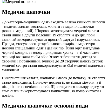
Медичні шапочки
До категорії«медичний одяг»входить велика кількість виробів
- медичні халати, костюми, жилети та медичні шапочки
(ковпак медичний). Широко застосовувати медичні халати
стали лише в другій половині 19 століття, а до цієї пори
зазвичай використовувався простий фартук і нарукавники.
Правда, стосувалося це здебільшого лікарів, а медсестри
носили спеціальний одяг з давніх пір. Їхній одяг нагадував
чернечі ковдри, а голову прикрашав хустку - в ті часи саме
черниці вважали своїм обов 'язком забезпечити догляд за
хворими і пораненими. Ближче до 20 сторіччя замість хусток
медичні сестри стали використовувати білі медичні шапочки з
малюнком.
Використання халатів, шапочок і масок до початку 20 століття
стало повсюдним. Причому носили їх не тільки хірурги, а й
лікарі інших спеціальностей. Що стосується кольору одягу, то
саме білий використовувався найчастіше, як колір чистоти і
довіри.
Медична шапочка: основні види