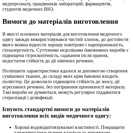
медперсоналу, працівників лабораторій, фармацевтів,
студентів медичних ВНЗ.
Вимоги до матеріалів виготовлення
В якості основних матеріалів для виготовлення медичного
одягу завжди використовувався чистий хлопок, до достоїнств
якого можна віднести хорошу повітрово і паропроникність,
гіпоалергеність. Суттєвими недоліками бавовняних виробів є
підвищена гігроскопічність, саджання після прання,
недостатня стійкість до дії хімічних речовин.
Поліпшити характеристики вдалося за допомогою створення
сумішових тканин, до складу яких крім бавовни входить
поліестер. Це дозволило підвищити стійкість до зносу, дії
агресивних речовин, без погіршення проникності матеріалу.
Такі вироби не думаються, можуть регулярно піддаватися
стерилізації і дезінфекції.
Існують стандартні вимоги до матеріалів
виготовлення всіх видів медичного одягу:
Хороші водовідштовхувальні властивості. Покращити
характеристики тканин вдається за допомогою