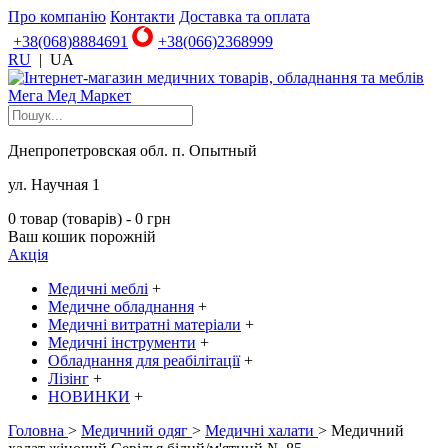
Про компанію
Контакти
Доставка та оплата
+38(068)8884691
+38(066)2368999
RU
|
UA
Днепропетровская обл. п. Опытный
ул. Научная 1
0 товар (товарів) - 0 грн
Ваш кошик порожній
Акція
Медичні меблі
+
Медичне обладнання
+
Медичні витратні матеріали
+
Медичні інструменти
+
Обладнання для реабілітації
+
Лізінг
+
НОВИНКИ
+
Головна
>
Медичний одяг
>
Медичні халати
> Медичний