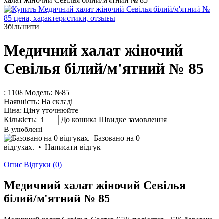
халат жіночий Севілья білий/м'ятний № 85
Збільшити
Медичний халат жіночий
Севілья білий/м'ятний № 85
: 1108
Модель:
№85
Наявність:
На складі
Ціна:
Ціну уточнюйте
Кількість:
До кошика
Швидке замовлення
В улюблені
Базовано на 0
відгуках.
•
Написати відгук
Опис
Відгуки (0)
Медичний халат жіночий Севілья
білий/м'ятний № 85