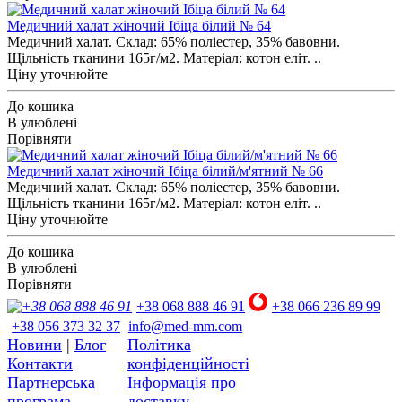
Медичний халат жіночий Ібіца білий № 64
Медичний халат. Склад: 65% поліестер, 35% бавовни.
Щільність тканини 165г/м2. Матеріал: котон еліт. ..
Ціну уточнюйте
До кошика
В улюблені
Порівняти
Медичний халат жіночий Ібіца білий/м'ятний № 66
Медичний халат. Склад: 65% поліестер, 35% бавовни.
Щільність тканини 165г/м2. Матеріал: котон еліт. ..
Ціну уточнюйте
До кошика
В улюблені
Порівняти
+38 068 888 46 91
+38 066 236 89 99
+38 056 373 32 37
info@med-mm.com
Новини
|
Блог
Політика
Контакти
конфіденційності
Партнерська
Інформація про
програма
доставку