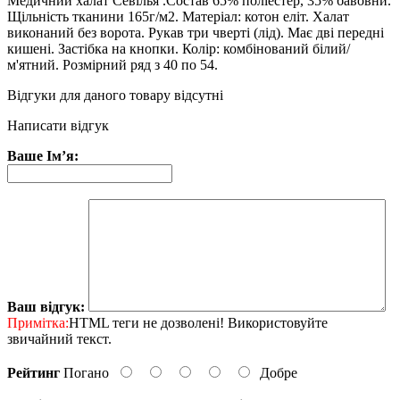
Медичний халат Севілья .Состав 65% поліестер, 35% бавовни.
Щільність тканини 165г/м2. Матеріал: котон еліт. Халат
виконаний без ворота. Рукав три чверті (лід). Має дві передні
кишені. Застібка на кнопки. Колір: комбінований білий/
м'ятний. Розмірний ряд з 40 по 54.
Відгуки для даного товару відсутні
Написати відгук
Ваше Ім’я:
Ваш відгук:
Примітка:
HTML теги не дозволені! Використовуйте
звичайний текст.
Рейтинг
Погано
Добре