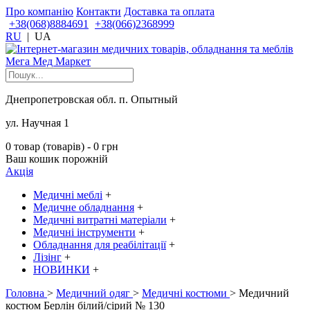
Про компанію
Контакти
Доставка та оплата
+38(068)8884691
+38(066)2368999
RU
|
UA
Днепропетровская обл. п. Опытный
ул. Научная 1
0 товар (товарів) - 0 грн
Ваш кошик порожній
Акція
Медичні меблі
+
Медичне обладнання
+
Медичні витратні матеріали
+
Медичні інструменти
+
Обладнання для реабілітації
+
Лізінг
+
НОВИНКИ
+
Головна
>
Медичний одяг
>
Медичні костюми
> Медичний
костюм Берлін білий/сірий № 130