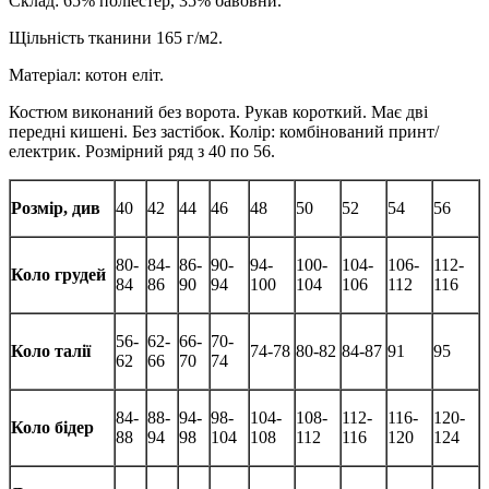
Склад: 65% поліестер, 35% бавовни.
Щільність тканини 165 г/м2.
Матеріал: котон еліт.
Костюм виконаний без ворота. Рукав короткий. Має дві
передні кишені. Без застібок. Колір: комбінований принт/
електрик. Розмірний ряд з 40 по 56.
Розмір, див
40
42
44
46
48
50
52
54
56
80-
84-
86-
90-
94-
100-
104-
106-
112-
Коло грудей
84
86
90
94
100
104
106
112
116
56-
62-
66-
70-
Коло талії
74-78
80-82
84-87
91
95
62
66
70
74
84-
88-
94-
98-
104-
108-
112-
116-
120-
Коло бідер
88
94
98
104
108
112
116
120
124