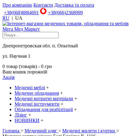
Про компанію
Контакти
Доставка та оплата
+38(068)8884691
+38(066)2368999
RU
|
UA
Днепропетровская обл. п. Опытный
ул. Научная 1
0 товар (товарів) - 0 грн
Ваш кошик порожній
Акція
Медичні меблі
+
Медичне обладнання
+
Медичні витратні матеріали
+
Медичні інструменти
+
Обладнання для реабілітації
+
Лізінг
+
НОВИНКИ
+
Головна
>
Медичний одяг
>
Медичні жилети і куртки
>