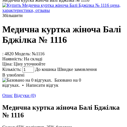
Медична куртка жіноча Балі Бджілка № 1116
Збільшити
Медична куртка жіноча Балі
Бджілка № 1116
: 4820
Модель:
№1116
Наявність:
На складі
Ціна:
Ціну уточнюйте
Кількість:
До кошика
Швидке замовлення
В улюблені
Базовано на 0
відгуках.
•
Написати відгук
Опис
Відгуки (0)
Медична куртка жіноча Балі Бджілка
№ 1116