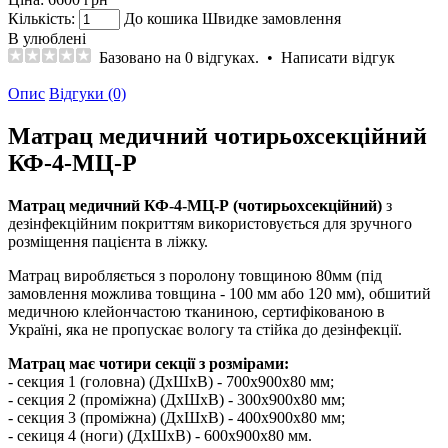
Кількість:
До кошика
Швидке замовлення
В улюблені
Базовано на 0 відгуках.
•
Написати відгук
Опис
Відгуки (0)
Матрац медичний чотирьохсекційний
КФ-4-МЦ-Р
Матрац медичний
КФ-4-МЦ-Р
(чотирьохсекційний)
з
дезінфекційним покриттям використовується для зручного
розміщення пацієнта в ліжку.
Матрац виробляється з поролону товщиною 80мм (під
замовлення можлива товщина - 100 мм або 120 мм), обшитий
медичною клейончастою тканиною, сертифікованою в
Україні, яка не пропускає вологу та стійка до дезінфекції.
Матрац має чотири секції з розмірами:
- секция 1 (головна) (ДхШхВ) - 700х900х80 мм;
- секция 2 (проміжна) (ДхШхВ) - 300х900х80 мм;
- секция 3 (проміжна) (ДхШхВ) - 400х900х80 мм;
- секиця 4 (ноги) (ДхШхВ) - 600х900х80 мм.