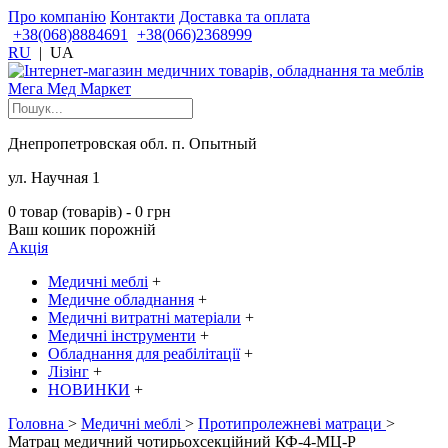
Про компанію
Контакти
Доставка та оплата
+38(068)8884691
+38(066)2368999
RU
|
UA
Днепропетровская обл. п. Опытный
ул. Научная 1
0 товар (товарів) - 0 грн
Ваш кошик порожній
Акція
Медичні меблі
+
Медичне обладнання
+
Медичні витратні матеріали
+
Медичні інструменти
+
Обладнання для реабілітації
+
Лізінг
+
НОВИНКИ
+
Головна
>
Медичні меблі
>
Протипролежневі матраци
>
Матрац медичний чотирьохсекційний КФ-4-МЦ-Р