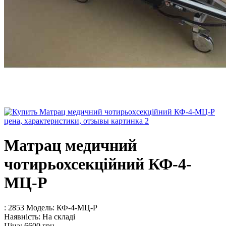
Матрац медичний
чотирьохсекційний КФ-4-
МЦ-Р
: 2853
Модель:
КФ-4-МЦ-Р
Наявність:
На складі
Ціна:
6600 грн