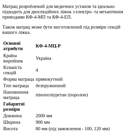
Матрац розроблений для медичних установ та ідеально
підходить для двосекційних ліжок з електро- та механічним
приводами КФ-4-МП та КФ-4-ЕП.
Також матрац може бути виготовлений під розміри секцій
вашого ліжка.
Основні
КФ-4-МЦ-Р
атрибути
Країна
Україна
виробник
Кількість
4
секцій
Форма матраца
прямокутний
Тип матраца
безпружинний
Наповнення
пінополіуретан (поролон)
матраца
Габаритні
розміри
Довжина
2000 мм
Ширина
900 мм
Висота
80 мм (під замовлення - 100, 120 мм)