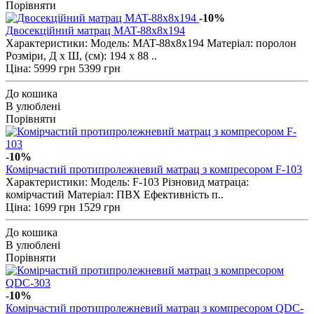
Порівняти
-10%
Двосекційний матрац MAT-88x8x194
Характеристики: Модель: MAT-88x8x194 Матеріал: поролон
Розміри, Д х Ш, (см): 194 х 88 ..
Ціна:
5999 грн
5399 грн
До кошика
В улюблені
Порівняти
-10%
Комірчастий протипролежневий матрац з компресором F-103
Характеристики: Модель: F-103 Різновид матраца:
комірчастий Матеріал: ПВХ Ефективність п..
Ціна:
1699 грн
1529 грн
До кошика
В улюблені
Порівняти
-10%
Комірчастий протипролежневий матрац з компресором QDC-