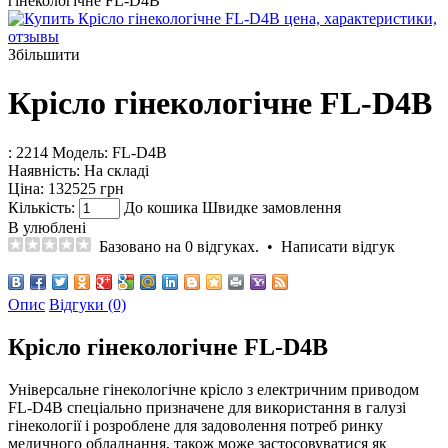
гінекологічне FL-D4B
Збільшити
Крісло гінекологічне FL-D4B
: 2214
Модель:
FL-D4B
Наявність:
На складі
Ціна:
132525 грн
Кількість:
До кошика
Швидке замовлення
В улюблені
Базовано на 0 відгуках.
•
Написати відгук
Опис
Відгуки (0)
Крісло гінекологічне FL-D4B
Універсальне гінекологічне крісло з електричним приводом
FL-D4B спеціально призначене для використання в галузі
гінекології і розроблене для задоволення потреб ринку
медичного обладнання, також може застосовуватися як