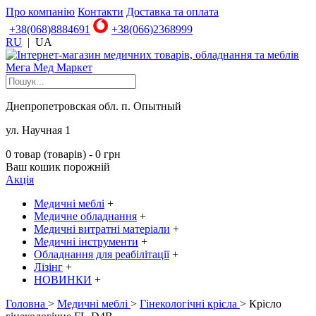
Про компанію
Контакти
Доставка та оплата
+38(068)8884691
+38(066)2368999
RU
|
UA
Днепропетровская обл. п. Опытный
ул. Научная 1
0 товар (товарів) - 0 грн
Ваш кошик порожній
Акція
Медичні меблі
+
Медичне обладнання
+
Медичні витратні матеріали
+
Медичні інструменти
+
Обладнання для реабілітації
+
Лізінг
+
НОВИНКИ
+
Головна
>
Медичні меблі
>
Гінекологічні крісла
> Крісло