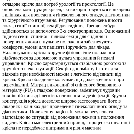
оглядове крісло для потреб урології та проктології. Це
оновлена конструкція крісел, які використовуються в лікарнях
і клініках для проведення гінекологічного огляду, діагностики
та хірургічного втручання. Регулювання положень висоти
ложа, секції спинної, секції для сидіння, Тренделенбург
здійснюється за допомогою 3-х електроприводів. Одночасний
підйом секції спинної і підйом секції для сидіння й
повернення ложа в нульове положення забезпечують
комфортні умови для пацієнта і зручність для лікаря.
Налаштування крісла в зручне фізіологічне положення
відбувається за допомогою пульта управління й педалі
управління. Крісло характеризується стабільною роботою та
зручністю в експлуатації. Секцію допоміжну і лоток для
відходів при необхідності можна з легкістю від'єднати від
крісла. Крісло обладнане колесами, що додає зручності при
переміщенні. Матрац виконаний зі спіненого безшовного
матеріалу (PU) з гладкою поверхнею, забезпечує чудовий
зовнішній вигляд і легкість очищення та дезінфекції. Зручна
конструкція крісла дозволяє широко застосовувати його в
лікарнях і клініках для проведення гінекологічного огляду та
діагностики. Положення пацієнтів можна регулювати
відповідно до ситуації: від положення лежачи в положення
сидячи. Крісло має електричний привід, і процес експлуатації
крісла не передбачає підтримання рівня мастила.