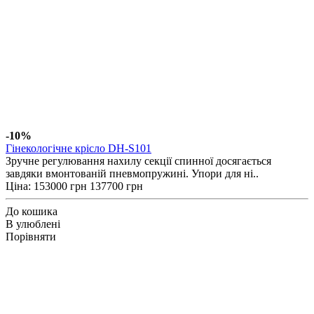
-10%
Гінекологічне крісло DH-S101
Зручне регулювання нахилу секції спинної досягається
завдяки вмонтованій пневмопружині. Упори для ні..
Ціна:
153000 грн
137700 грн
До кошика
В улюблені
Порівняти