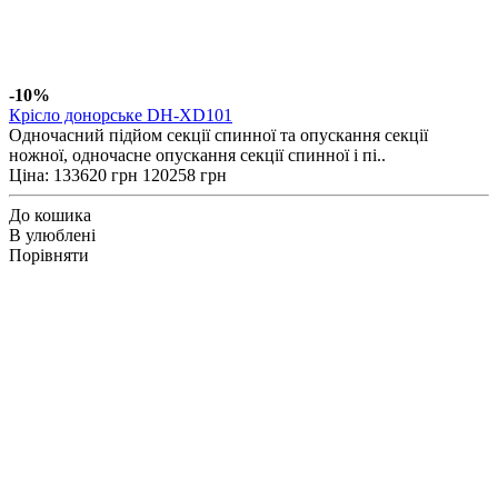
-10%
Крісло донорське DH-XD101
Одночасний підйом секції спинної та опускання секції
ножної, одночасне опускання секції спинної і пі..
Ціна:
133620 грн
120258 грн
До кошика
В улюблені
Порівняти