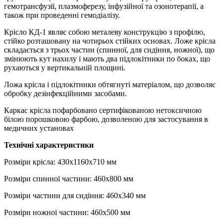
гемотрансфузії, плазмоферезу, інфузійної та озонотерапії, а
також при проведенні гемодіалізу.
Крісло КД-1
являє собою металеву конструкцію з профілю,
стійко розташовану на чотирьох стійких основах. Ложе крісла
складається з трьох частин (спинної, для сидіння, ножної), що
змінюють кут нахилу і мають два підлокітники по боках, що
рухаються у вертикальній площині.
Ложа крісла і підлокітники обтягнуті матеріалом, що дозволяє
обробку дезінфекційними засобами.
Каркас крісла пофарбовано сертифікованою нетоксичною
білою порошковою фарбою, дозволеною для застосування в
медичних установах
Технічні характеристики
Розміри крісла: 430х1160х710 мм
Розміри спинної частини: 460х800 мм
Розміри частини для сидіння: 460х340 мм
Розміри ножної частини: 460х500 мм