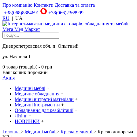
Про компанію
Контакти
Доставка та оплата
+38(068)8884691
+38(066)2368999
RU
|
UA
Днепропетровская обл. п. Опытный
ул. Научная 1
0 товар (товарів) - 0 грн
Ваш кошик порожній
Акція
Медичні меблі
+
Медичне обладнання
+
Медичні витратні матеріали
+
Медичні інструменти
+
Обладнання для реабілітації
+
Лізінг
+
НОВИНКИ
+
Головна
>
Медичні меблі
>
Крісла медичні
> Крісло донорське