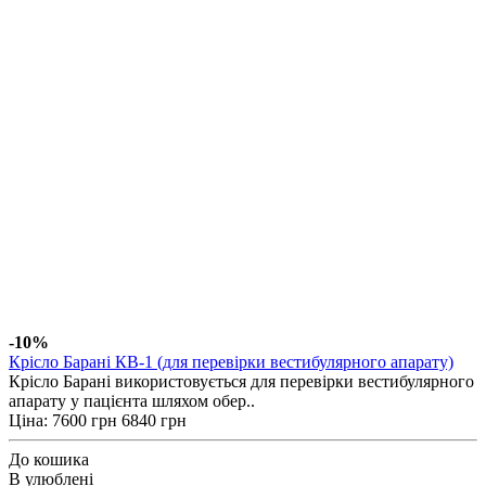
-10%
Крісло Барані КВ-1 (для перевірки вестибулярного апарату)
Крісло Барані використовується для перевірки вестибулярного
апарату у пацієнта шляхом обер..
Ціна:
7600 грн
6840 грн
До кошика
В улюблені