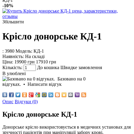
КД-1
-10%
Збільшити
Крісло донорське КД-1
: 3980
Модель:
КД-1
Наявність:
На складі
Ціна:
19900 грн
17910 грн
Кількість:
До кошика
Швидке замовлення
В улюблені
Базовано на 0
відгуках.
•
Написати відгук
Опис
Відгуки (0)
Крісло донорське КД-1
Донорське крісло
використовується в медичних установах для
зручності пацієнтів при маніпуляції забору крові,