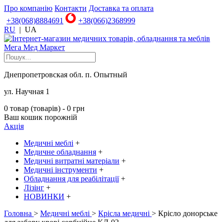
Про компанію
Контакти
Доставка та оплата
+38(068)8884691
+38(066)2368999
RU
|
UA
Днепропетровская обл. п. Опытный
ул. Научная 1
0 товар (товарів) - 0 грн
Ваш кошик порожній
Акція
Медичні меблі
+
Медичне обладнання
+
Медичні витратні матеріали
+
Медичні інструменти
+
Обладнання для реабілітації
+
Лізінг
+
НОВИНКИ
+
Головна
>
Медичні меблі
>
Крісла медичні
> Крісло донорське