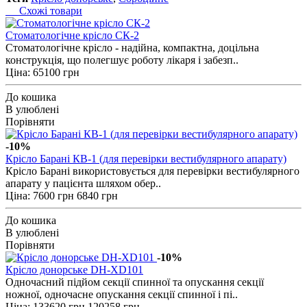
Схожі товари
Cтоматологічне крісло СК-2
Стоматологічне крісло - надійна, компактна, доцільна
конструкція, що полегшує роботу лікаря і забезп..
Ціна: 65100 грн
До кошика
В улюблені
Порівняти
-10%
Крісло Барані КВ-1 (для перевірки вестибулярного апарату)
Крісло Барані використовується для перевірки вестибулярного
апарату у пацієнта шляхом обер..
Ціна:
7600 грн
6840 грн
До кошика
В улюблені
Порівняти
-10%
Крісло донорське DH-XD101
Одночасний підйом секції спинної та опускання секції
ножної, одночасне опускання секції спинної і пі..
Ціна:
133620 грн
120258 грн