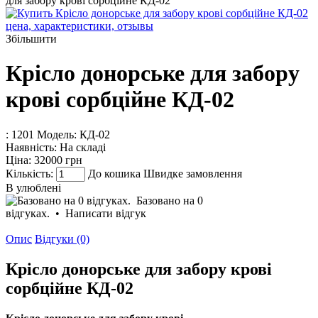
для забору крові сорбційне КД-02
Збільшити
Крісло донорське для забору
крові сорбційне КД-02
: 1201
Модель:
КД-02
Наявність:
На складі
Ціна:
32000 грн
Кількість:
До кошика
Швидке замовлення
В улюблені
Базовано на 0
відгуках.
•
Написати відгук
Опис
Відгуки (0)
Крісло донорське для забору крові
сорбційне КД-02