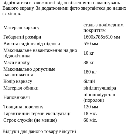
відрізнятися в залежності від освітлення та налаштувань
Вашого екрану. За додатковими фото звертайтеся до наших
фахівців.
сталь з полімерним
Матеріал каркасу
покриттям
Габаритні розміри
1600х785х610 мм
Висота сидіння від підлоги
550 мм
Максимальне навантаження на дно
10 кг
підлокітника
Маса виробу
38 кг
Максимально допустиме
180 кг
навантаження
Колір каркасу
білий
Матеріал обивки
вінілштучшкіра
пінополіуретан
Наповнювач
(поролон)
Товщина поролону
120 мм
Гарантійний термін експлуатації
18 міс.
Строк служби (не менше)
60 міс.
Відгуки для даного товару відсутні