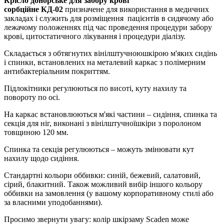
Крісло донорське для забору крові
сорбційне КД-02
призначене для використання в медичних
закладах і служить для розміщення пацієнтів в сидячому або
лежачому положеннях під час проведення процедури забору
крові, цитостатичного лікування і процедури діалізу.
Складається з обтягнутих вінілштучноюшкірою м'яких сидінь
і спинки, встановлених на металевий каркас з полімерним
антибактеріальним покриттям.
Підлокітники регулюються по висоті, куту нахилу та
повороту по осі.
На каркас встановлюються м'які частини – сидіння, спинка та
секція для ніг, виконані з вінілштучноїшкіри з поролоном
товщиною 120 мм.
Спинка та секція регулюються – можуть змінювати кут
нахилу щодо сидіння.
Стандартні кольори оббивки: синій, бежевий, салатовий,
сірий, блакитний. Також можливий вибір іншого кольору
оббивки на замовлення (у вашому корпоративному стилі або
за власними уподобаннями).
Просимо звернути увагу: колір шкірзаму Scaden може