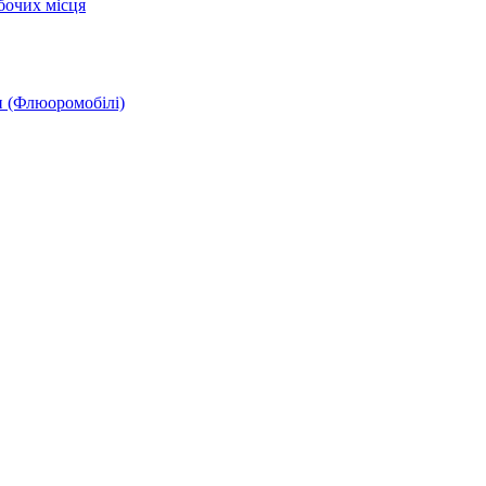
бочих місця
и (Флюоромобілі)