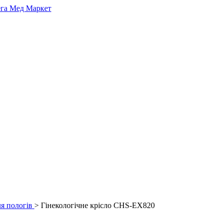
ля пологів
> Гінекологічне крісло CHS-EX820