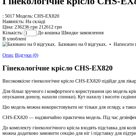
Гінекологічне крісло CHS-EX
: 5017
Модель:
CHS-EX820
Наявність:
На складі
Ціна:
236236 грн
212612 грн
Кількість:
До кошика
Швидке замовлення
В улюблені
Базовано на 0 відгуках.
•
Написати 
Опис
Відгуки (0)
Гінекологічне крісло CHS-EX820
Високоякісне гінекологічне крісло CHS-EX820 підійде для ліка
Для більш зручного і комфортного користування цю модель кріс
опускання донизу, нахили спинки). Кут нахилу і висоти сидін
Цю модель можна використовувати не тільки для огляду, а також
CHS-EX820 — надзвичайно практична модель. Під час дезінфекц
До комплекту гінекологічного крісла входять підставка для колін
можна додатково замовити секцію для ніг і підставку для підтр