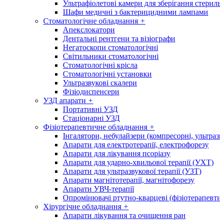
Ультрафіолетові камери для зберігання стерил
Шафи медичні з бактерицидними лампами
Стоматологічне обладнання
+
Апекслокатори
Дентальні рентгени та візіографи
Негатоскопи стоматологічні
Світильники стоматологічні
Стоматологічні крісла
Стоматологічні установки
Ультразвукові скалери
Фізіодиспенсери
УЗД апарати
+
Портативні УЗД
Стаціонарні УЗД
Фізіотерапевтичне обладнання
+
Інгалятори, небулайзери (компресорні, ультраз
Апарати для електротерапії, електрофорезу
Апарати для лікування псоріазу
Апарати для ударно-хвильової терапії (УХТ)
Апарати для ультразвукової терапії (УЗТ)
Апарати магнітотерапії, магнітофорезу
Апарати УВЧ-терапії
Опромінювачі ртутно-кварцеві (фізіотерапевти
Хірургічне обладнання
+
Апарати лікування та очищення ран