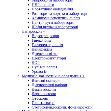
Мікроскопи лабораторні
ПЛР-апарати
Портативне обладнання
Ротатори та вортекси лабораторні
Хемілюмінесцентний аналіз
Центрифуги лабораторні
Шафи витяжні лабораторні
Лапароскоп
+
Відеопроцесори
Гінекологія
Гастроентерологія
Дезінфекція
Джерела світла
Електрокоагулятори
ЛОР
Пульманологія
Урологія
Медичне діагностичне обладнання
+
Венозні сканери
Діагностичні набори
Дерматоскопи
Ларингоскопи
Отоскопи
Плантографи
Стетофонендоскопи, фонендоскопи