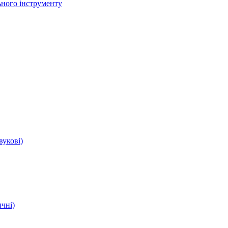
ьного інструменту
вукові)
чні)