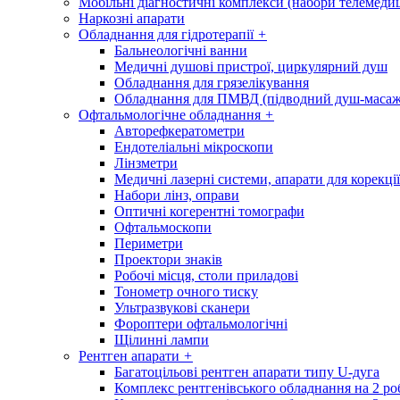
Мобільні діагностичні комплекси (набори телемеди
Наркозні апарати
Обладнання для гідротерапії
+
Бальнеологічні ванни
Медичні душові пристрої, циркулярний душ
Обладнання для грязелікування
Обладнання для ПМВД (підводний душ-масаж
Офтальмологічне обладнання
+
Авторефкератометри
Ендотеліальні мікроскопи
Лінзметри
Медичні лазерні системи, апарати для корекції
Набори лінз, оправи
Оптичні когерентні томографи
Офтальмоскопи
Периметри
Проектори знаків
Робочі місця, столи приладові
Тонометр очного тиску
Ультразвукові сканери
Фороптери офтальмологічні
Щілинні лампи
Рентген апарати
+
Багатоцільові рентген апарати типу U-дуга
Комплекс рентгенівського обладнання на 2 ро