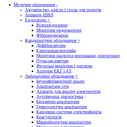
Медичне обладнання
-
Акушерство, крісла і столи для пологів
Апарати ШВЛ
Ендоскопи
+
Відеоендоскопи
Монітори ендоскопічні
Фіброендоскопи
Кардіологічне обладнання
+
Дефібрилятори
Електрокардіографи
Монітори пацієнта приліжкові, портативні
Пульсоксиметри
Фетальні монітори і доплери
Холтери ЕКГ і АТ
Лабораторне обладнання
+
Імуноферментний аналіз
Аналізатори сечі
Апарати для аналізу електролітів
Аутоімунна діагностика
Біохімічні аналізатори
Гематологічні аналізатори
Капілярні системи електрофореза
Коагулологія
Мікробіологічні аналізатори