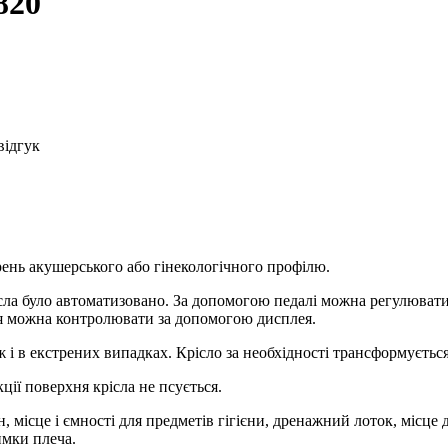
820
відгук
рень акушерського або гінекологічного профілю.
ла було автоматизовано. За допомогою педалі можна регулювати 
ня можна контролювати за допомогою дисплея.
 і в екстрених випадках. Крісло за необхідності трансформується
ії поверхня крісла не псується.
, місце і ємності для предметів гігієни, дренажний лоток, місце 
имки плеча.