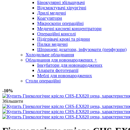
Бінокулярні збільшувачі
Відсмоктувачі хірургічні
Дрилі медичні
Коагулятори
Мікроскопи операційні
Медичні кисневі концентратори
Операційні консолі
Підігрівачі крові та рідини
Пилки медичні
Шприцеві дозатори, інфузомати (перфузори)
Холодильне обладнання
Обладнання для новонароджених
+
Інкубатори для новонароджених
Апарати фототерапії
Меблі для новонароджених
Столи операційні
-10%
Збільшити