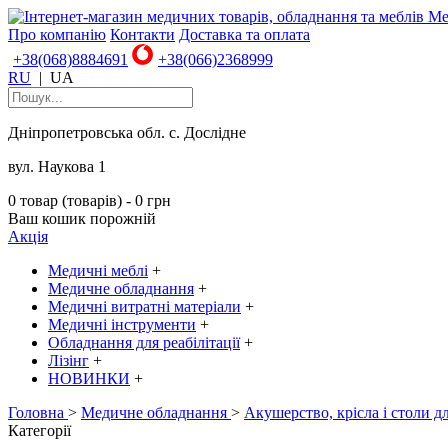
Про компанію
Контакти
Доставка та оплата
+38(068)8884691
+38(066)2368999
RU
|
UA
Дніпропетровська обл. с. Дослідне
вул. Наукова 1
0 товар (товарів) - 0 грн
Ваш кошик порожній
Акція
Медичні меблі
+
Медичне обладнання
+
Медичні витратні матеріали
+
Медичні інструменти
+
Обладнання для реабілітації
+
Лізінг
+
НОВИНКИ
+
Головна
>
Медичне обладнання
>
Акушерство, крісла і столи д
Категорії