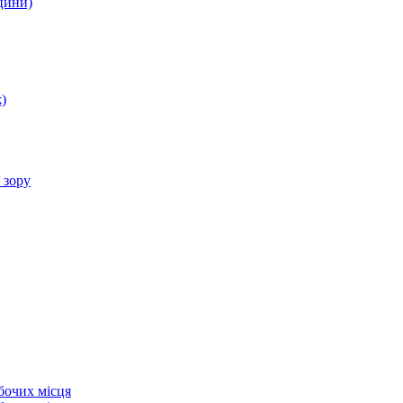
цини)
)
 зору
бочих місця