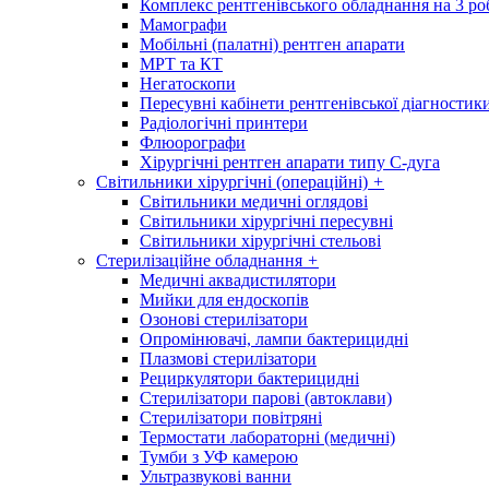
Комплекс рентгенівського обладнання на 3 ро
Мамографи
Мобільні (палатні) рентген апарати
МРТ та КТ
Негатоскопи
Пересувні кабінети рентгенівської діагностик
Радіологічні принтери
Флюорографи
Хірургічні рентген апарати типу С-дуга
Світильники хірургічні (операційні)
+
Світильники медичні оглядові
Світильники хірургічні пересувні
Світильники хірургічні стельові
Стерилізаційне обладнання
+
Медичні аквадистилятори
Мийки для ендоскопів
Озонові стерилізатори
Опромінювачі, лампи бактерицидні
Плазмові стерилізатори
Рециркулятори бактерицидні
Стерилізатори парові (автоклави)
Стерилізатори повітряні
Термостати лабораторні (медичні)
Тумби з УФ камерою
Ультразвукові ванни