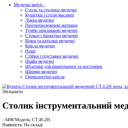
Медичні меблі
-
Столи та столики медичні
Кушетки і столи масажні
Ліжка медичні
Протипролежневі матраци
Тумби приліжкові медичні
Стільці і банкетки медичні
Візки та каталки медичні
Крісла медичні
Ноші
Стійки і підставки медичні
Шафи медичні
Штативи для крапельниці та ростоміри
Ширми медичні
Гінекологічні крісла
Збільшити
Столик інструментальний ме
: 3498
Модель:
СТ-И-2Н
Наявність:
На складі