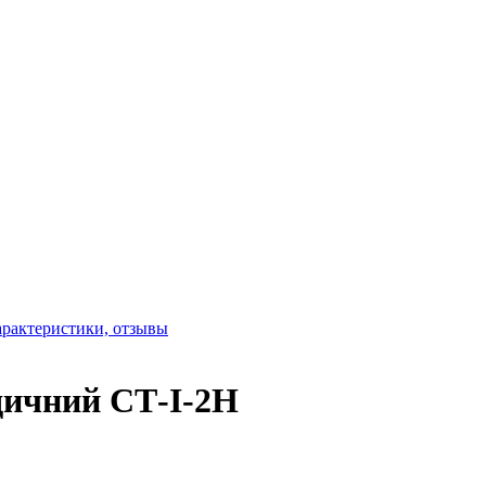
дичний СТ-І-2Н