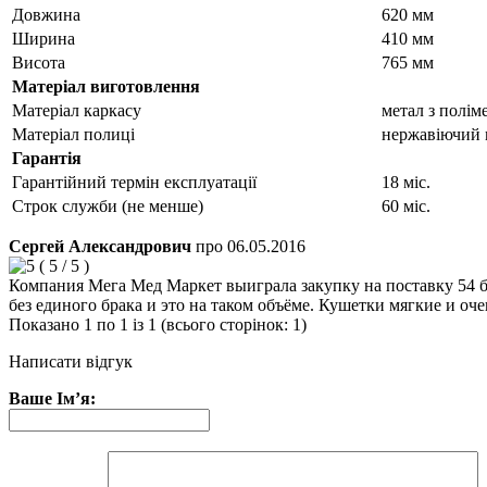
Довжина
620 мм
Ширина
410 мм
Висота
765 мм
Матеріал виготовлення
Матеріал каркасу
метал з полі
Матеріал полиці
нержавіючий 
Гарантія
Гарантійний термін експлуатації
18 міс.
Строк служби (не менше)
60 міс.
Сергей Александрович
про
06.05.2016
(
5
/
5
)
Компания Мега Мед Маркет выиграла закупку на поставку 54 бе
без единого брака и это на таком объёме. Кушетки мягкие и оче
Показано 1 по 1 із 1 (всього сторінок: 1)
Написати відгук
Ваше Ім’я: