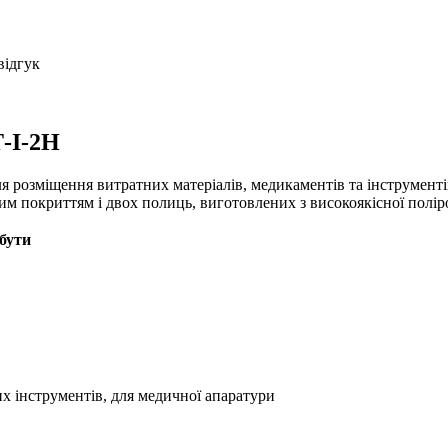
відгук
-І-2Н
 розміщення витратних матеріалів, медикаментів та інструменті
им покриттям і двох полиць, виготовлених з високоякісної поліро
бути
их інструментів, для медичної апаратури