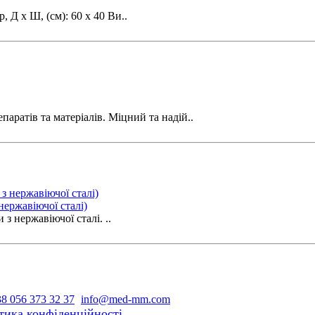
 Д x Ш, (см): 60 х 40 Ви..
аратів та матеріалів. Міцний та надій..
ержавіючої сталі)
 нержавіючої сталі. ..
8 056 373 32 37
info@med-mm.com
тика конфіденційності