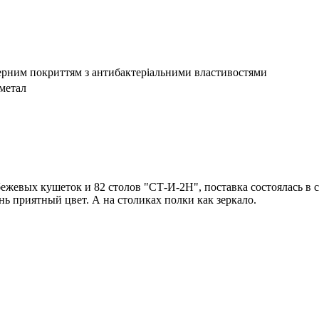
мерним покриттям з антибактеріальними властивостями
метал
жевых кушеток и 82 столов "СТ-И-2Н", поставка состоялась в ср
нь приятный цвет. А на столиках полки как зеркало.