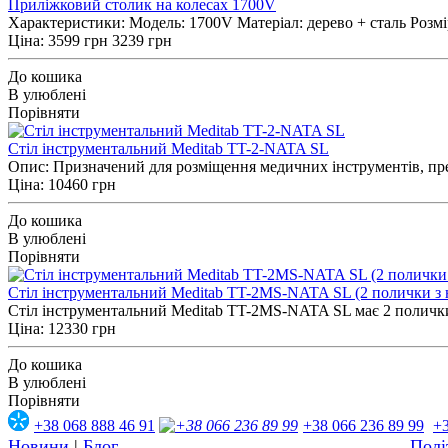
Приліжковий столик на колесах 1700V
Характеристики: Модель: 1700V Матеріал: дерево + сталь Розмір,
Ціна:
3599 грн
3239 грн
До кошика
В улюблені
Порівняти
Стіл інструментальний Meditab TT-2-NATA SL
Опис: Призначений для розміщення медичних інструментів, преп
Ціна: 10460 грн
До кошика
В улюблені
Порівняти
Стіл інструментальний Meditab TT-2МS-NATA SL (2 полички з н
Стіл інструментальний Meditab TT-2МS-NATA SL має 2 полички з
Ціна: 12330 грн
До кошика
В улюблені
Порівняти
+38 068 888 46 91
+38 066 236 89 99
+3
Новини
|
Блог
Полі