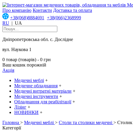
Про компанію
Контакти
Доставка та оплата
+38(068)8884691
+38(066)2368999
RU
|
UA
Дніпропетровська обл. с. Дослідне
вул. Наукова 1
0 товар (товарів) - 0 грн
Ваш кошик порожній
Акція
Медичні меблі
+
Медичне обладнання
+
Медичні витратні матеріали
+
Медичні інструменти
+
Обладнання для реабілітації
+
Лізінг
+
НОВИНКИ
+
Головна
>
Медичні меблі
>
Столи та столики медичні
> Столик
Категорії