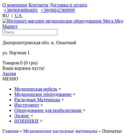
О компании
Контакты
Доставка и оплата
+38(068)8884691
+38(066)2368999
RU
|
UA
Днепропетровская обл. п. Опытный
ул. Научная 1
Товаров:0 (0 грн)
Ваша корзина пуста!
Акция
МЕНЮ
Медицинская мебель
+
Медицинское оборудование
+
Расходные Материалы
+
Инструмент
+
Оборудование для реабилитации
+
Лизинг
+
НОВИНКИ
+
Главная
»
Медицинские расходные материалы
» Перчатки