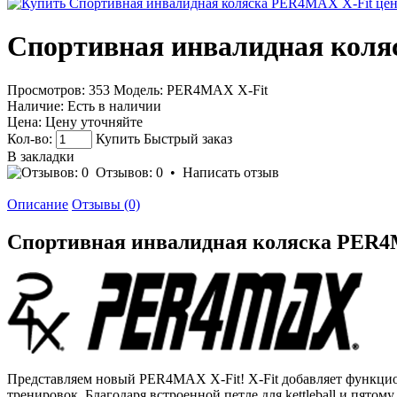
Спортивная инвалидная кол
Просмотров: 353
Модель:
PER4MAX X-Fit
Наличие:
Есть в наличии
Цена:
Цену уточняйте
Кол-во:
Купить
Быстрый заказ
В закладки
Отзывов: 0
•
Написать отзыв
Описание
Отзывы (0)
Спортивная инвалидная коляска PER4
Представляем новый PER4MAX X-Fit! X-Fit добавляет функциона
тренировок. Благодаря встроенной петле для kettleball и пято