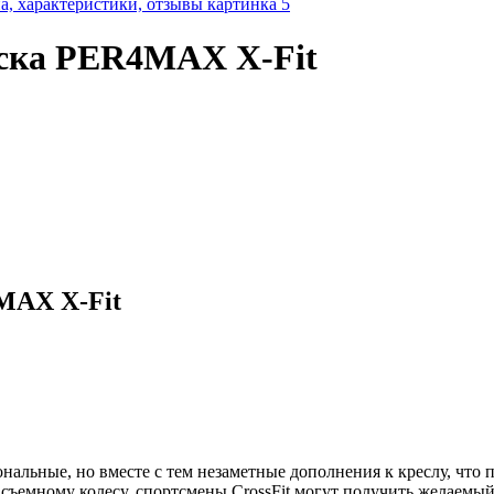
яска PER4MAX X-Fit
MAX X-Fit
льные, но вместе с тем незаметные дополнения к креслу, что п
му съемному колесу, спортсмены CrossFit могут получить желаем