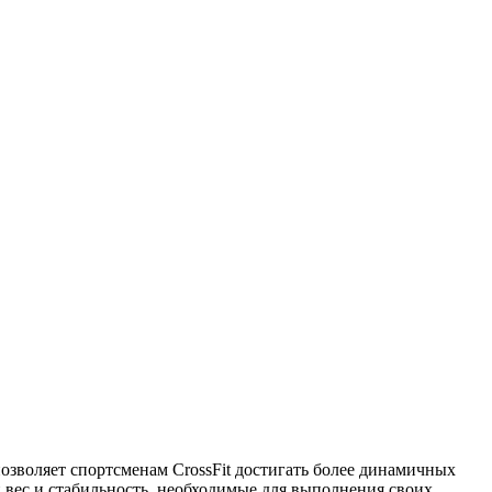
озволяет спортсменам CrossFit достигать более динамичных
ый вес и стабильность, необходимые для выполнения своих