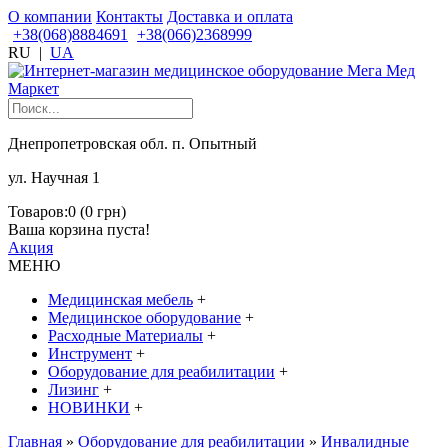
О компании
Контакты
Доставка и оплата
+38(068)8884691
+38(066)2368999
RU
|
UA
Днепропетровская обл. п. Опытный
ул. Научная 1
Товаров:0 (0 грн)
Ваша корзина пуста!
Акция
МЕНЮ
Медицинская мебель
+
Медицинское оборудование
+
Расходные Материалы
+
Инструмент
+
Оборудование для реабилитации
+
Лизинг
+
НОВИНКИ
+
Главная
»
Оборудование для реабилитации
»
Инвалидные