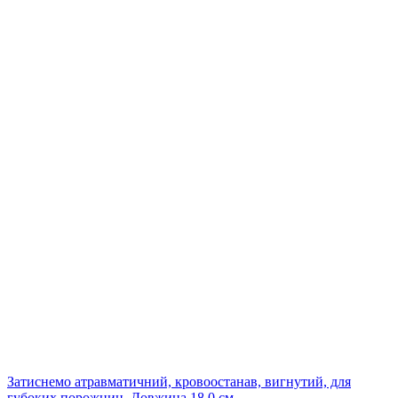
Затиснемо атравматичний, кровоостанав, вигнутий, для
губоких порожнин. Довжина 18,0 см