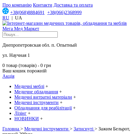
Про компанію
Контакти
Доставка та оплата
+38(068)8884691
+38(066)2368999
RU
|
UA
Днепропетровская обл. п. Опытный
ул. Научная 1
0 товар (товарів) - 0 грн
Ваш кошик порожній
Акція
Медичні меблі
+
Медичне обладнання
+
Медичні витратні матеріали
+
Медичні інструменти
+
Обладнання для реабілітації
+
Лізінг
+
НОВИНКИ
+
Головна
>
Медичні інструменти
>
Затиснуті
> Зажим Бельрот,