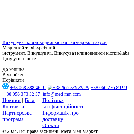
Викушувач клиновидної кістки гайморової пазухи
Медичний та хірургічний
інструмент. Викушувачі. Викусувач клиновидной кістки&nbs..
Ціну уточнюйте
До кошика
В улюблені
Порівняти
+38 068 888 46 91
+38 066 236 89 99
+38 056 373 32 37
info@med-mm.com
Новини
|
Блог
Політика
Контакти
конфіденційності
Партнерська
Інформація про
програма
доставку
Оплата
© 2024. Всі права захищені. Мега Мед Маркет