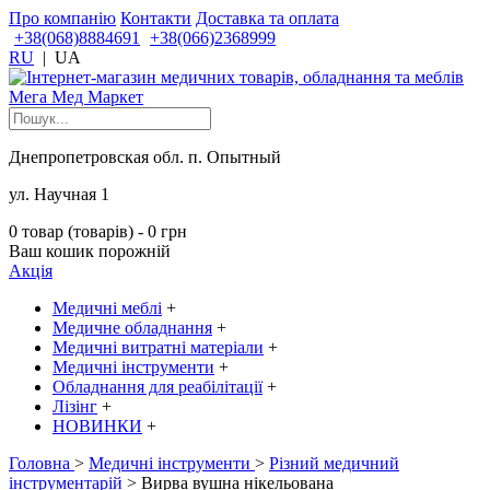
Про компанію
Контакти
Доставка та оплата
+38(068)8884691
+38(066)2368999
RU
|
UA
Днепропетровская обл. п. Опытный
ул. Научная 1
0 товар (товарів) - 0 грн
Ваш кошик порожній
Акція
Медичні меблі
+
Медичне обладнання
+
Медичні витратні матеріали
+
Медичні інструменти
+
Обладнання для реабілітації
+
Лізінг
+
НОВИНКИ
+
Головна
>
Медичні інструменти
>
Різний медичний
інструментарій
> Вирва вушна нікельована