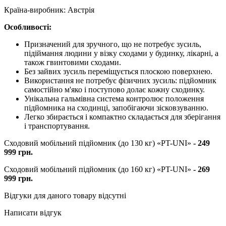
Країна-виробник: Австрія
Особливості:
Призначений для зручного, що не потребує зусиль,
підіймання людини у візку сходами у будинку, лікарні, а
також гвинтовими сходами.
Без зайвих зусиль переміщується плоскою поверхнею.
Використання не потребує фізичних зусиль: підйомник
самостійно м'яко і поступово долає кожну сходинку.
Унікальна гальмівна система контролює положення
підйомника на сходинці, запобігаючи зісковзуванню.
Легко збирається і компактно складається для зберігання
і транспортування.
Сходовий мобільний підйомник (до 130 кг) «PT-UNI»
- 249
999 грн.
Сходовий мобільний підйомник (до 160 кг) «PT-UNI»
- 269
999 грн.
Відгуки для даного товару відсутні
Написати відгук