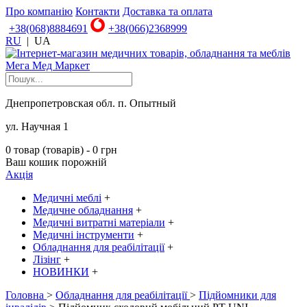
Про компанію
Контакти
Доставка та оплата
+38(068)8884691
+38(066)2368999
RU
|
UA
Днепропетровская обл. п. Опытный
ул. Научная 1
0 товар (товарів) - 0 грн
Ваш кошик порожній
Акція
Медичні меблі
+
Медичне обладнання
+
Медичні витратні матеріали
+
Медичні інструменти
+
Обладнання для реабілітації
+
Лізінг
+
НОВИНКИ
+
Головна
>
Обладнання для реабілітації
>
Підйомники для