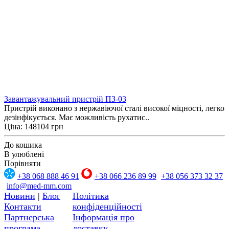
Завантажувальний пристрій ПЗ-03
Пристрій виконано з нержавіючої сталі високої міцності, легко
дезінфікується. Має можливість рухатис..
Ціна: 148104 грн
До кошика
В улюблені
Порівняти
+38 068 888 46 91
+38 066 236 89 99
+38 056 373 32 37
info@med-mm.com
Новини
|
Блог
Політика
Контакти
конфіденційності
Партнерська
Інформація про
програма
доставку