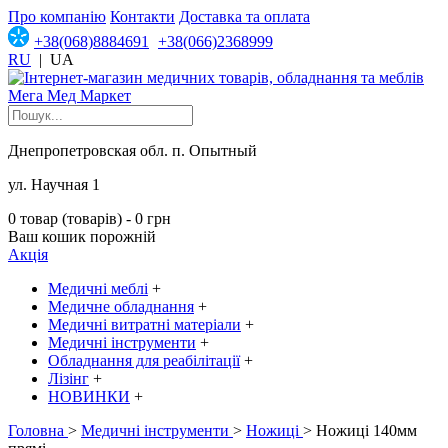
Про компанію
Контакти
Доставка та оплата
+38(068)8884691
+38(066)2368999
RU
|
UA
Днепропетровская обл. п. Опытный
ул. Научная 1
0 товар (товарів) - 0 грн
Ваш кошик порожній
Акція
Медичні меблі
+
Медичне обладнання
+
Медичні витратні матеріали
+
Медичні інструменти
+
Обладнання для реабілітації
+
Лізінг
+
НОВИНКИ
+
Головна
>
Медичні інструменти
>
Ножиці
> Ножиці 140мм