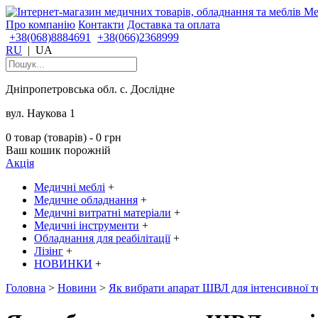
Про компанію
Контакти
Доставка та оплата
+38(068)8884691
+38(066)2368999
RU
|
UA
Дніпропетровська обл. с. Дослідне
вул. Наукова 1
0 товар (товарів) - 0 грн
Ваш кошик порожній
Акція
Медичні меблі
+
Медичне обладнання
+
Медичні витратні матеріали
+
Медичні інструменти
+
Обладнання для реабілітації
+
Лізінг
+
НОВИНКИ
+
Головна
>
Новини
>
Як вибрати апарат ШВЛ для інтенсивної те