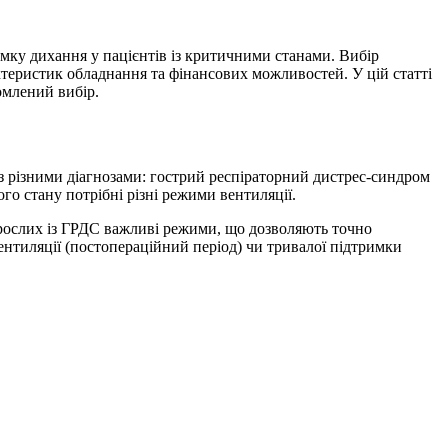
имку дихання у пацієнтів із критичними станами. Вибір
теристик обладнання та фінансових можливостей. У цій статті
омлений вибір.
з різними діагнозами: гострий респіраторний дистрес-синдром
о стану потрібні різні режими вентиляції.
орослих із ГРДС важливі режими, що дозволяють точно
 вентиляції (постопераційний період) чи тривалої підтримки