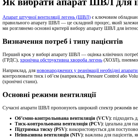
Як вибрати апарат ШВЛ для ін
Апарат штучної вентиляції легень (ШВЛ)
є ключовим обладнання
правильного апарату ШВЛ — це складний процес, який залежить 
ми розглянемо основні критерії вибору апарату ШВЛ для інтен
Визначення потреб і типу пацієнтів
Перший крок у виборі апарату ШВЛ — оцінка клінічних потреб. 
(ГРДС),
хронічна обструктивна хвороба легень
(ХОЗЛ), пневмоні
Наприклад, для
новонароджених у реанімації необхідні апарати
контролювати тиск і об’єм (наприклад, Pressure Control або Vol
(хронічні стани).
Основні режими вентиляції
Сучасні апарати ШВЛ пропонують широкий спектр режимів венти
Об’ємно-контрольована вентиляція (VCV)
: підходить 
Тиск-контрольована вентиляція (PCV)
: ідеальна для п
Підтримка тиску (PSV)
: використовується для поступово
Неінвазивна вентиляція (NIV)
: важлива для пацієнтів, я