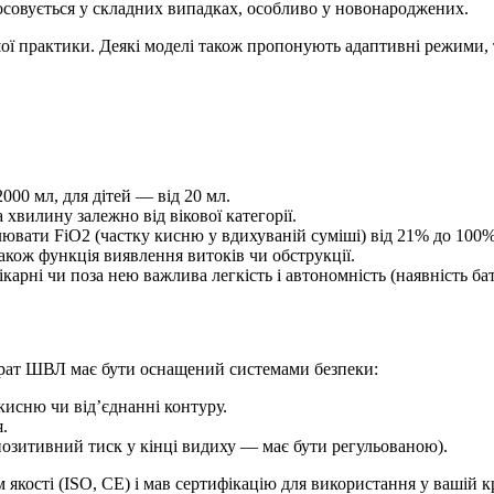
тосовується у складних випадках, особливо у новонароджених.
ї практики. Деякі моделі також пропонують адаптивні режими, так
2000 мл, для дітей — від 20 мл.
а хвилину залежно від вікової категорії.
лювати FiO2 (частку кисню у вдихуваній суміші) від 21% до 100%
а також функція виявлення витоків чи обструкції.
карні чи поза нею важлива легкість і автономність (наявність бат
арат ШВЛ має бути оснащений системами безпеки:
кисню чи від’єднанні контуру.
.
позитивний тиск у кінці видиху — має бути регульованою).
кості (ISO, CE) і мав сертифікацію для використання у вашій кр