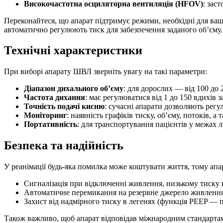
Високочастотна осциляторна вентиляція (HFOV)
: зас
Переконайтеся, що апарат підтримує режими, необхідні для вашо
автоматично регулюють тиск для забезпечення заданого об’єму.
Технічні характеристики
При виборі апарату ШВЛ зверніть увагу на такі параметри:
Діапазон дихального об’єму
: для дорослих — від 100 до 
Частота дихання
: має регулюватися від 1 до 150 вдихів з
Точність подачі кисню
: сучасні апарати дозволяють регу
Моніторинг
: наявність графіків тиску, об’єму, потоків, 
Портативність
: для транспортування пацієнтів у межах лі
Безпека та надійність
У реанімації будь-яка помилка може коштувати життя, тому ап
Сигналізація при відключенні живлення, низькому тиску 
Автоматичне перемикання на резервне джерело живлення
Захист від надмірного тиску в легенях (функція PEEP — 
Також важливо, щоб апарат відповідав міжнародним стандартам я