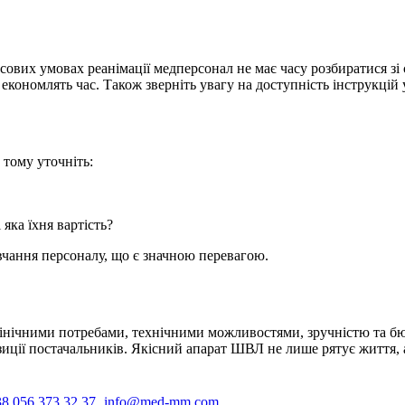
сових умовах реанімації медперсонал не має часу розбиратися з
економлять час. Також зверніть увагу на доступність інструкці
тому уточніть:
 яка їхня вартість?
чання персоналу, що є значною перевагою.
лінічними потребами, технічними можливостями, зручністю та бю
зиції постачальників. Якісний апарат ШВЛ не лише рятує життя,
8 056 373 32 37
info@med-mm.com