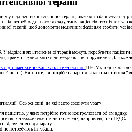
тенсивної терапії
м у відділеннях інтенсивної терапії, адже він забезпечує підтр
від потреб медичного закладу, типу пацієнтів, технічних харак
сивної терапії, щоб допомогти медичним фахівцям зробити усвід
У відділеннях інтенсивної терапії можуть перебувати пацієнти 
я, травми грудної клітки чи неврологічні порушення. Для кожног
 з підтримкою високої частоти вентиляції
(HFOV), тоді як для д
ume Control). Визначте, чи потрібен апарат для короткострокової
ляції. Ось основні, на які варто звернути увагу:
для пацієнтів, у яких потрібно точно контролювати об’єм вдиху.
ацієнтів із низькою еластичністю легень, наприклад, при ГРДС.
го відлучення від апарату.
кі не потребують інтубації.