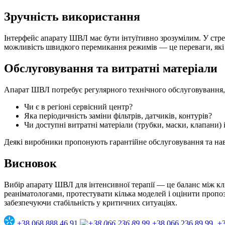
Зручність використання
Інтерфейс апарату ШВЛ має бути інтуїтивно зрозумілим. У стре
можливість швидкого перемикання режимів — це переваги, які 
Обслуговування та витратні матеріали
Апарат ШВЛ потребує регулярного технічного обслуговування, 
Чи є в регіоні сервісний центр?
Яка періодичність заміни фільтрів, датчиків, контурів?
Чи доступні витратні матеріали (трубки, маски, клапани) і
Деякі виробники пропонують гарантійне обслуговування та нав
Висновок
Вибір апарату ШВЛ для інтенсивної терапії — це баланс між к
реаніматологами, протестувати кілька моделей і оцінити пропо
забезпечуючи стабільність у критичних ситуаціях.
+38 068 888 46 91
+38 066 236 89 99
+3