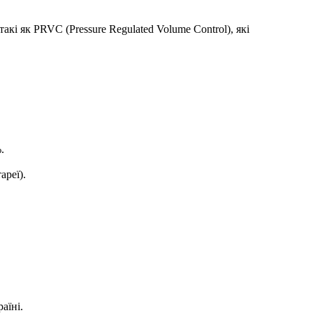
і як PRVC (Pressure Regulated Volume Control), які
.
ареї).
аїні.