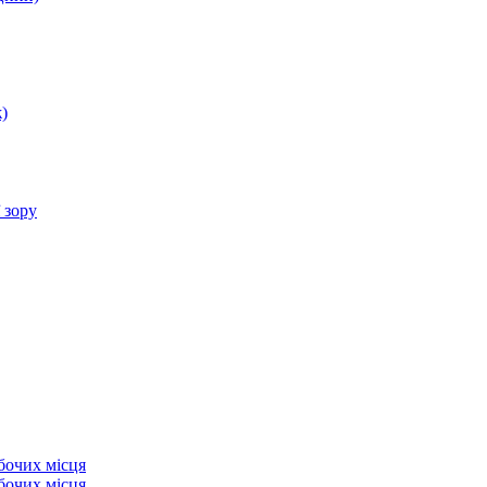
)
 зору
бочих місця
бочих місця