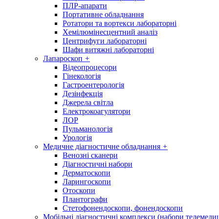
ПЛР-апарати
Портативне обладнання
Ротатори та вортекси лабораторні
Хемілюмінесцентний аналіз
Центрифуги лабораторні
Шафи витяжні лабораторні
Лапароскоп
+
Відеопроцесори
Гінекологія
Гастроентерологія
Дезінфекція
Джерела світла
Електрокоагулятори
ЛОР
Пульманологія
Урологія
Медичне діагностичне обладнання
+
Венозні сканери
Діагностичні набори
Дерматоскопи
Ларингоскопи
Отоскопи
Плантографи
Стетофонендоскопи, фонендоскопи
Мобільні діагностичні комплекси (набори телемеди