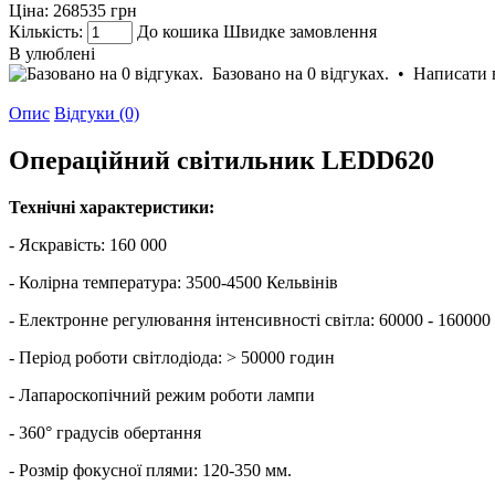
Ціна:
268535 грн
Кількість:
До кошика
Швидке замовлення
В улюблені
Базовано на 0 відгуках.
•
Написати 
Опис
Відгуки (0)
Операційний світильник LEDD620
Технічні характеристики:
- Яскравість: 160 000
- Колірна температура: 3500-4500 Кельвінів
- Електронне регулювання інтенсивності світла: 60000 - 16000
- Період роботи світлодіода: > 50000 годин
- Лапароскопічний режим роботи лампи
- 360° градусів обертання
- Розмір фокусної плями: 120-350 мм.