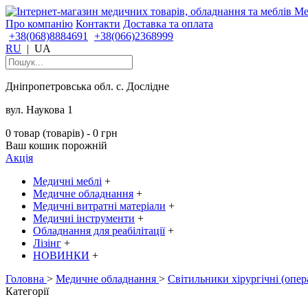
Про компанію
Контакти
Доставка та оплата
+38(068)8884691
+38(066)2368999
RU
|
UA
Дніпропетровська обл. с. Дослідне
вул. Наукова 1
0 товар (товарів) - 0 грн
Ваш кошик порожній
Акція
Медичні меблі
+
Медичне обладнання
+
Медичні витратні матеріали
+
Медичні інструменти
+
Обладнання для реабілітації
+
Лізінг
+
НОВИНКИ
+
Головна
>
Медичне обладнання
>
Світильники хірургічні (опер
Категорії