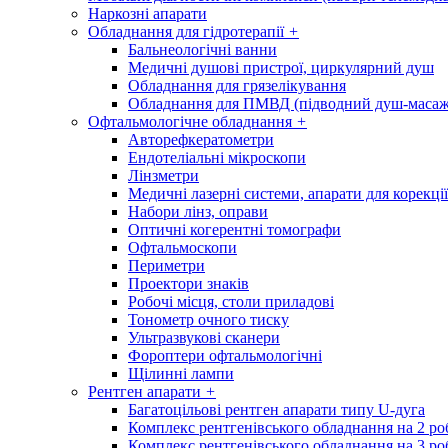
Наркозні апарати
Обладнання для гідротерапії
+
Бальнеологічні ванни
Медичні душові пристрої, циркулярний душ
Обладнання для грязелікування
Обладнання для ПМВД (підводний душ-масаж
Офтальмологічне обладнання
+
Авторефкератометри
Ендотеліальні мікроскопи
Лінзметри
Медичні лазерні системи, апарати для корекції
Набори лінз, оправи
Оптичні когерентні томографи
Офтальмоскопи
Периметри
Проектори знаків
Робочі місця, столи приладові
Тонометр очного тиску
Ультразвукові сканери
Фороптери офтальмологічні
Щілинні лампи
Рентген апарати
+
Багатоцільові рентген апарати типу U-дуга
Комплекс рентгенівського обладнання на 2 ро
Комплекс рентгенівського обладнання на 3 ро