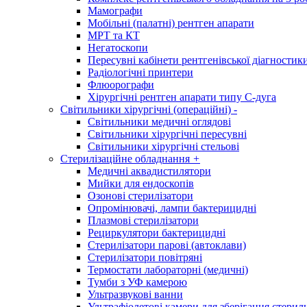
Мамографи
Мобільні (палатні) рентген апарати
МРТ та КТ
Негатоскопи
Пересувні кабінети рентгенівської діагностик
Радіологічні принтери
Флюорографи
Хірургічні рентген апарати типу С-дуга
Світильники хірургічні (операційні)
-
Світильники медичні оглядові
Світильники хірургічні пересувні
Світильники хірургічні стельові
Стерилізаційне обладнання
+
Медичні аквадистилятори
Мийки для ендоскопів
Озонові стерилізатори
Опромінювачі, лампи бактерицидні
Плазмові стерилізатори
Рециркулятори бактерицидні
Стерилізатори парові (автоклави)
Стерилізатори повітряні
Термостати лабораторні (медичні)
Тумби з УФ камерою
Ультразвукові ванни
Ультрафіолетові камери для зберігання стерил