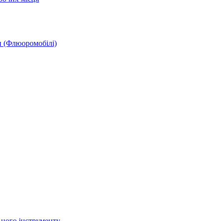
и (Флюоромобілі)
ьного інструменту