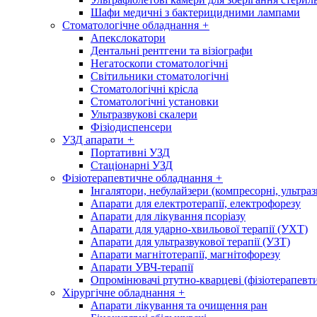
Шафи медичні з бактерицидними лампами
Стоматологічне обладнання
+
Апекслокатори
Дентальні рентгени та візіографи
Негатоскопи стоматологічні
Світильники стоматологічні
Стоматологічні крісла
Стоматологічні установки
Ультразвукові скалери
Фізіодиспенсери
УЗД апарати
+
Портативні УЗД
Стаціонарні УЗД
Фізіотерапевтичне обладнання
+
Інгалятори, небулайзери (компресорні, ультраз
Апарати для електротерапії, електрофорезу
Апарати для лікування псоріазу
Апарати для ударно-хвильової терапії (УХТ)
Апарати для ультразвукової терапії (УЗТ)
Апарати магнітотерапії, магнітофорезу
Апарати УВЧ-терапії
Опромінювачі ртутно-кварцеві (фізіотерапевти
Хірургічне обладнання
+
Апарати лікування та очищення ран