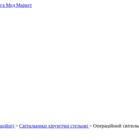
аційні)
>
Світильники хірургічні стельові
> Операційний світил