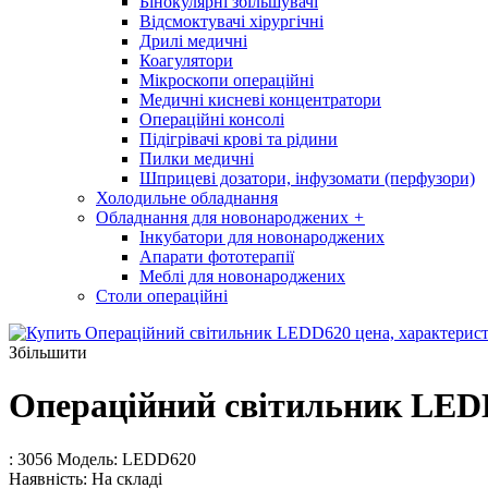
Бінокулярні збільшувачі
Відсмоктувачі хірургічні
Дрилі медичні
Коагулятори
Мікроскопи операційні
Медичні кисневі концентратори
Операційні консолі
Підігрівачі крові та рідини
Пилки медичні
Шприцеві дозатори, інфузомати (перфузори)
Холодильне обладнання
Обладнання для новонароджених
+
Інкубатори для новонароджених
Апарати фототерапії
Меблі для новонароджених
Столи операційні
Збільшити
Операційний світильник LED
: 3056
Модель:
LEDD620
Наявність:
На складі