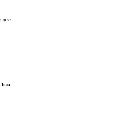
відгук
0 Люкс