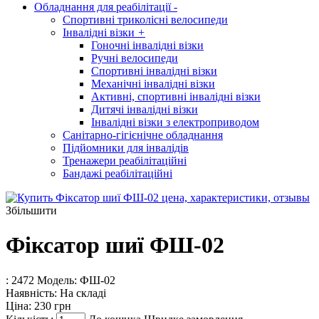
Обладнання для реабілітації
-
Спортивні триколісні велосипеди
Інвалідні візки
+
Гоночні інвалідні візки
Ручні велосипеди
Спортивні інвалідні візки
Механічні інвалідні візки
Активні, спортивні інвалідні візки
Дитячі інвалідні візки
Інвалідні візки з електроприводом
Санітарно-гігієнічне обладнання
Підйомники для інвалідів
Тренажери реабілітаційні
Бандажі реабілітаційні
Збільшити
Фіксатор шиї ФШ-02
: 2472
Модель:
ФШ-02
Наявність:
На складі
Ціна:
230 грн