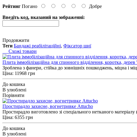
Рейтинг
Погано
Добре
Введіть код, вказаний на зображенні:
Продовжити
Теги
Бандажі реабілітаційні
,
Фіксатор шиї
Схожі товари
Плита іммобілізаційна для спинного відділення, коротка, дерев '
Зроблена з фанери, стійка до зовнішніх пошкоджень, міцна і міц
Ціна: 11968 грн
До кошика
В улюблені
Порівняти
Простирадло захисне, вогнетривке Attucho
Простирадло виготовлено зі спеціального нетканого матеріалу (
Ціна: 6355 грн
До кошика
В улюблені