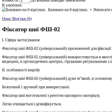
Кількість:
До кошика
Швидке замовлення
В улюблені
Базовано на 0 відгуках.
•
Написати 
Опис
Відгуки (0)
Фіксатор шиї ФШ-02
I. Сфера застосування
Фіксатор шиї ФШ-02 (універсальний) призначений для фіксації
Фіксатор шиї ФШ-02 (універсальний) використовується в якост
медицині, в ортопедичних центрах, гірськими рятувальними сл
II. особливості виробу
Фіксатор шиї ФШ-02 (універсальний) дуже м"який, в основному 
Безпечний і зручний при використанні.
Фіксатор шиї виготовлені з рентген-прозорого матеріалу.
Легко очищається і дезінфікується.