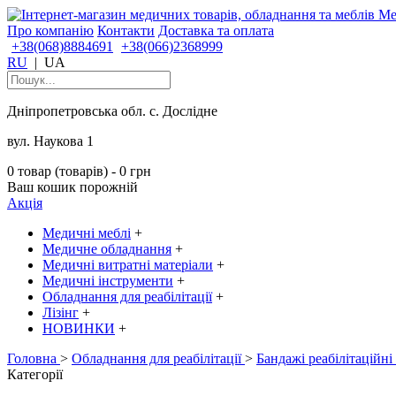
Про компанію
Контакти
Доставка та оплата
+38(068)8884691
+38(066)2368999
RU
|
UA
Дніпропетровська обл. с. Дослідне
вул. Наукова 1
0 товар (товарів) - 0 грн
Ваш кошик порожній
Акція
Медичні меблі
+
Медичне обладнання
+
Медичні витратні матеріали
+
Медичні інструменти
+
Обладнання для реабілітації
+
Лізінг
+
НОВИНКИ
+
Головна
>
Обладнання для реабілітації
>
Бандажі реабілітаційні
Категорії