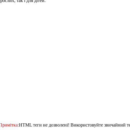
ослих, так і для дітей.
Примітка:
HTML теги не дозволені! Використовуйте звичайний те