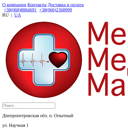
О компании
Контакты
Доставка и оплата
+38(068)8884691
+38(066)2368999
RU
|
UA
Днепропетровская обл. п. Опытный
ул. Научная 1