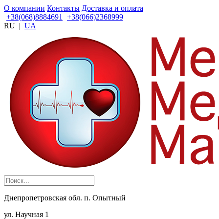
О компании
Контакты
Доставка и оплата
+38(068)8884691
+38(066)2368999
RU
|
UA
Днепропетровская обл. п. Опытный
ул. Научная 1