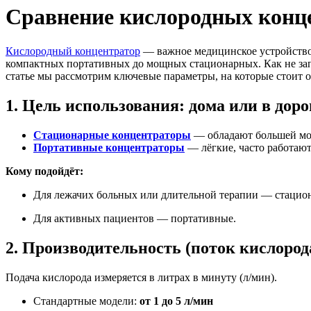
Сравнение кислородных конце
Кислородный концентратор
— важное медицинское устройство
компактных портативных до мощных стационарных. Как не запу
статье мы рассмотрим ключевые параметры, на которые стоит 
1.
Цель использования: дома или в доро
Стационарные концентраторы
— обладают большей мощ
Портативные концентраторы
— лёгкие, часто работают
Кому подойдёт:
Для лежачих больных или длительной терапии — стацио
Для активных пациентов — портативные.
2.
Производительность (поток кислород
Подача кислорода измеряется в литрах в минуту (л/мин).
Стандартные модели:
от 1 до 5 л/мин