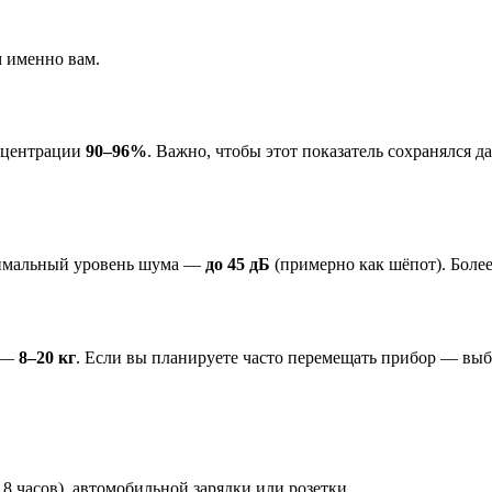
м именно вам.
нцентрации
90–96%
. Важно, чтобы этот показатель сохранялся д
тимальный уровень шума —
до 45 дБ
(примерно как шёпот). Боле
е —
8–20 кг
. Если вы планируете часто перемещать прибор — выб
 8 часов), автомобильной зарядки или розетки.