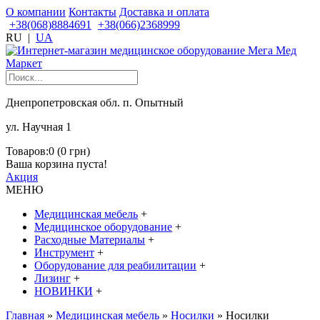
О компании
Контакты
Доставка и оплата
+38(068)8884691
+38(066)2368999
RU
|
UA
Днепропетровская обл. п. Опытный
ул. Научная 1
Товаров:0 (0 грн)
Ваша корзина пуста!
Акция
МЕНЮ
Медицинская мебель
+
Медицинское оборудование
+
Расходные Материалы
+
Инструмент
+
Оборудование для реабилитации
+
Лизинг
+
НОВИНКИ
+
Главная
»
Медицинская мебель
»
Носилки
» Носилки