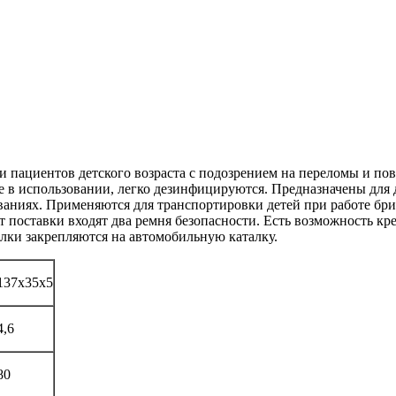
 пациентов детского возраста с подозрением на переломы и по
е в использовании, легко дезинфицируются. Предназначены для
ваниях. Применяются для транспортировки детей при работе бр
т поставки входят два ремня безопасности. Есть возможность к
лки закрепляются на автомобильную каталку.
137х35х5
4,6
80