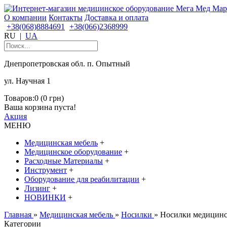
О компании
Контакты
Доставка и оплата
+38(068)8884691
+38(066)2368999
RU
|
UA
Днепропетровская обл. п. Опытный
ул. Научная 1
Товаров:0 (0 грн)
Ваша корзина пуста!
Акция
МЕНЮ
Медицинская мебель
+
Медицинское оборудование
+
Расходные Материалы
+
Инструмент
+
Оборудование для реабилитации
+
Лизинг
+
НОВИНКИ
+
Главная
»
Медицинская мебель
»
Носилки
» Носилки медицинс
Категории