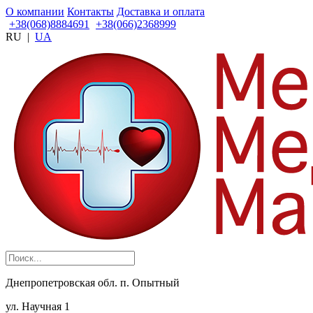
О компании
Контакты
Доставка и оплата
+38(068)8884691
+38(066)2368999
RU
|
UA
Днепропетровская обл. п. Опытный
ул. Научная 1