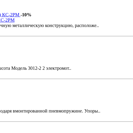
-10%
 КС-2РМ
очную металлическую конструкцию, расположе..
сота Модель 3012-2 2 электромот..
агодаря вмонтированной пневмопружине. Упоры..