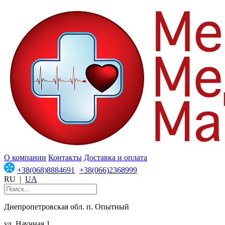
О компании
Контакты
Доставка и оплата
+38(068)8884691
+38(066)2368999
RU
|
UA
Днепропетровская обл. п. Опытный
ул. Научная 1