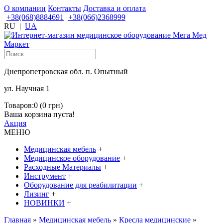
О компании
Контакты
Доставка и оплата
+38(068)8884691
+38(066)2368999
RU
|
UA
Днепропетровская обл. п. Опытный
ул. Научная 1
Товаров:0 (0 грн)
Ваша корзина пуста!
Акция
МЕНЮ
Медицинская мебель
+
Медицинское оборудование
+
Расходные Материалы
+
Инструмент
+
Оборудование для реабилитации
+
Лизинг
+
НОВИНКИ
+
Главная
»
Медицинская мебель
»
Кресла медицинские
»