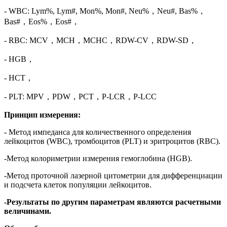
- WBC: Lym%, Lym#, Mon%, Mon#, Neu%，Neu#, Bas%，
Bas#，Eos%，Eos#，
- RBC: MCV，MCH，MCHC，RDW-CV，RDW-SD，
- HGB，
- HCT，
- PLT: MPV，PDW，PCT，P-LCR，P-LCC
Принцип измерения:
- Метод импеданса для количественного определения
лейкоцитов (WBC), тромбоцитов (PLT) и эритроцитов (RBC).
-Метод колориметрии измерения гемоглобина (HGB).
-Метод проточной лазерной цитометрии для дифференциации
и подсчета клеток популяции лейкоцитов.
-Результаты по другим параметрам являются расчетными
величинами.