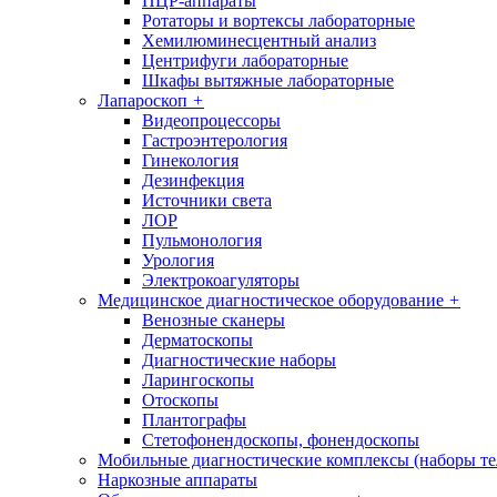
ПЦР-аппараты
Ротаторы и вортексы лабораторные
Хемилюминесцентный анализ
Центрифуги лабораторные
Шкафы вытяжные лабораторные
Лапароскоп
+
Видеопроцессоры
Гастроэнтерология
Гинекология
Дезинфекция
Источники света
ЛОР
Пульмонология
Урология
Электрокоагуляторы
Медицинское диагностическое оборудование
+
Венозные сканеры
Дерматоскопы
Диагностические наборы
Ларингоскопы
Отоскопы
Плантографы
Стетофонендоскопы, фонендоскопы
Мобильные диагностические комплексы (наборы т
Наркозные аппараты