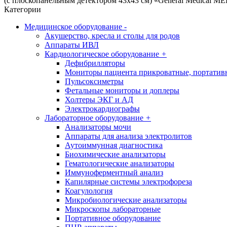
(с плоскопанельным детектором 43х43 см) «General Medical M
Категории
Медицинское оборудование
-
Акушерство, кресла и столы для родов
Аппараты ИВЛ
Кардиологическое оборудование
+
Дефибрилляторы
Мониторы пациента прикроватные, портатив
Пульсоксиметры
Фетальные мониторы и доплеры
Холтеры ЭКГ и АД
Электрокардиографы
Лабораторное оборудование
+
Анализаторы мочи
Аппараты для анализа электролитов
Аутоиммунная диагностика
Биохимические анализаторы
Гематологические анализаторы
Иммуноферментный анализ
Капилярные системы электрофореза
Коагулология
Микробиологические анализаторы
Микроскопы лабораторные
Портативное оборудование