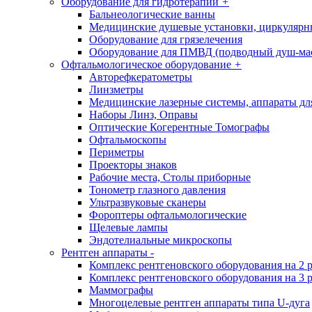
Оборудование для гидротерапии
+
Бальнеологические ванны
Медицинские душевые установки, циркуляр
Оборудование для грязелечения
Оборудование для ПМВД (подводный душ-ма
Офтальмологическое оборудование
+
Авторефкератометры
Линзметры
Медицинские лазерные системы, аппараты дл
Наборы Линз, Оправы
Оптические Когерентные Томографы
Офтальмоскопы
Периметры
Проекторы знаков
Рабочие места, Столы приборные
Тонометр глазного давления
Ультразвуковые сканеры
Фороптеры офтальмологические
Щелевые лампы
Эндотелиальные микроскопы
Рентген аппараты
-
Комплекс рентгеновского оборудования на 2 
Комплекс рентгеновского оборудования на 3 
Маммографы
Многоцелевые рентген аппараты типа U-дуга