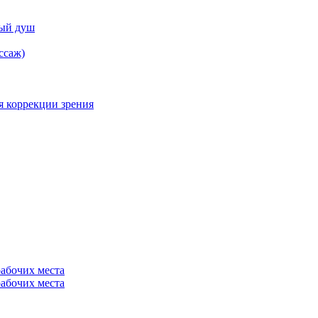
ный душ
ссаж)
я коррекции зрения
рабочих места
рабочих места