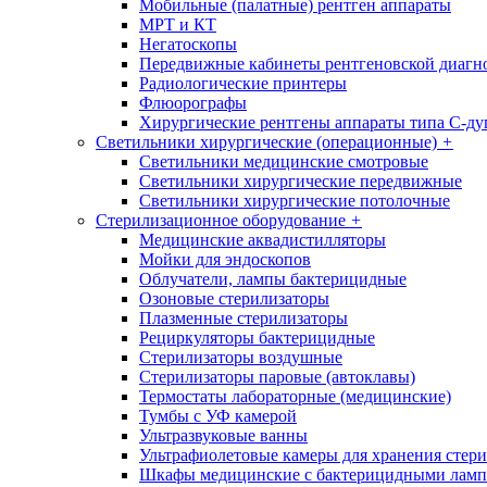
Мобильные (палатные) рентген аппараты
МРТ и КТ
Негатоскопы
Передвижные кабинеты рентгеновской диагн
Радиологические принтеры
Флюорографы
Хирургические рентгены аппараты типа С-ду
Светильники хирургические (операционные)
+
Светильники медицинские смотровые
Светильники хирургические передвижные
Светильники хирургические потолочные
Стерилизационное оборудование
+
Медицинские аквадистилляторы
Мойки для эндоскопов
Облучатели, лампы бактерицидные
Озоновые стерилизаторы
Плазменные стерилизаторы
Рециркуляторы бактерицидные
Стерилизаторы воздушные
Стерилизаторы паровые (автоклавы)
Термостаты лабораторные (медицинские)
Тумбы с УФ камерой
Ультразвуковые ванны
Ультрафиолетовые камеры для хранения стер
Шкафы медицинские с бактерицидными лам