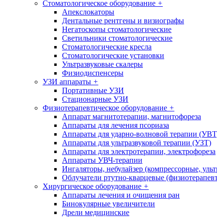
Стоматологическое оборудование
+
Апекслокаторы
Дентальные рентгены и визиографы
Негатоскопы стоматологические
Светильники стоматологические
Стоматологические кресла
Стоматологические установки
Ультразвуковые скалеры
Физиодиспенсеры
УЗИ аппараты
+
Портативные УЗИ
Стационарные УЗИ
Физиотерапевтическое оборудование
+
Аппарат магнитотерапии, магнитофореза
Аппараты для лечения псориаза
Аппараты для ударно-волновой терапии (УВТ
Аппараты для ультразвуковой терапии (УЗТ)
Аппараты для электротерапии, электрофореза
Аппараты УВЧ-терапии
Ингаляторы, небулайзер (компрессорные, ульт
Облучатели ртутно-кварцевые (физиотерапев
Хирургическое оборудование
+
Аппараты лечения и очищения ран
Бинокулярные увеличители
Дрели медицинские