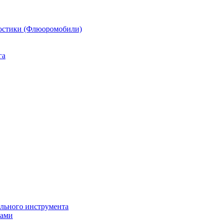
остики (Флюоромобили)
га
ильного инструмента
пами