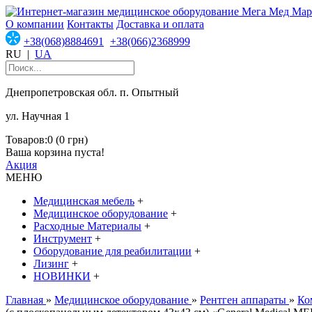
О компании
Контакты
Доставка и оплата
+38(068)8884691
+38(066)2368999
RU
|
UA
Днепропетровская обл. п. Опытный
ул. Научная 1
Товаров:0 (0 грн)
Ваша корзина пуста!
Акция
МЕНЮ
Медицинская мебель
+
Медицинское оборудование
+
Расходные Материалы
+
Инструмент
+
Оборудование для реабилитации
+
Лизинг
+
НОВИНКИ
+
Главная
»
Медицинское оборудование
»
Рентген аппараты
»
Ко