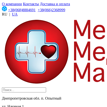
О компании
Контакты
Доставка и оплата
+38(068)8884691
+38(066)2368999
RU
|
UA
Днепропетровская обл. п. Опытный
ул. Научная 1