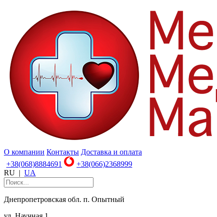
О компании
Контакты
Доставка и оплата
+38(068)8884691
+38(066)2368999
RU
|
UA
Днепропетровская обл. п. Опытный
ул. Научная 1