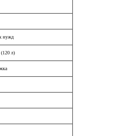
х нужд
(120 л)
ежка