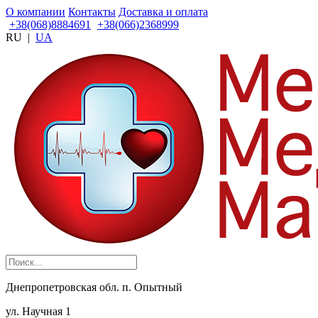
О компании
Контакты
Доставка и оплата
+38(068)8884691
+38(066)2368999
RU
|
UA
Днепропетровская обл. п. Опытный
ул. Научная 1